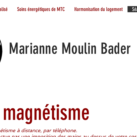
lisé
Soins énergétiques de MTC
Harmonisation du logement
Sé
Marianne Moulin Bader
 magnétisme
étisme
à distance, par téléphone.
tue par une imposition des mains au dessus de votre corp