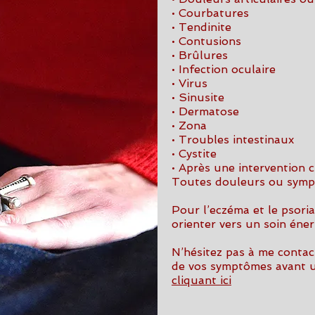
• C
ourbatures
• Tendinite
• Contusions
• Brûlures
• Infection oculaire
• Virus
• Sinusite
• Dermatose
• Zona
• Troubles intestinaux
• Cystite
• Après une intervention c
Toutes douleurs ou symp
Pour l’eczéma et le psoria
orienter vers un soin éne
N’hésitez pas à me conta
de vos symptômes avant u
cliquant ici