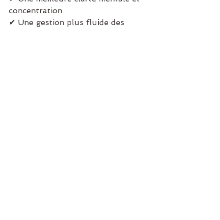
concentration
✔ Une gestion plus fluide des 
émotions
✔ Une protection contre les 
énergies négatives
✔ Une affirmation de soi plus 
naturelle
✔ Un apaisement intérieur et un 
recentrage sur soi
✔ Une libération des schémas 
bloquants et des mémoires du 
passé
Prenez soin de votre équilibre 
énergétique
Un soin énergétique vous aide à 
retrouver bien-être et harmonie en 