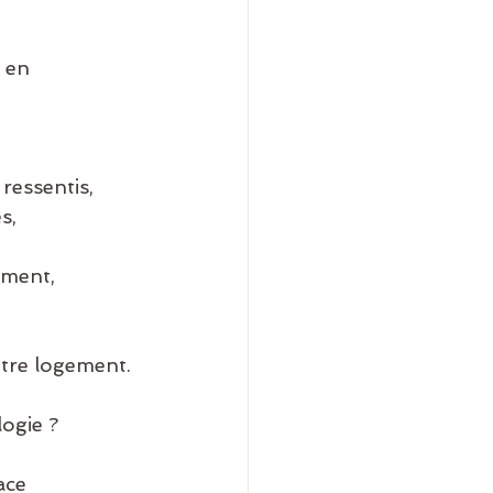
 en 
 ressentis,
otre logement. 
logie ?
ace 