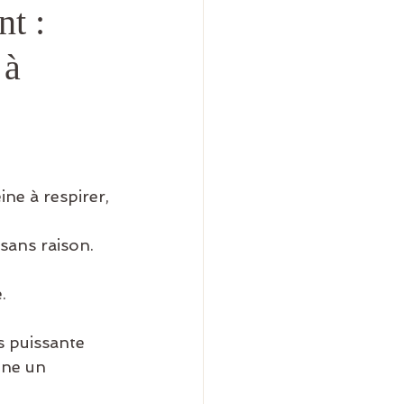
t :
 à
ine à respirer, 
 sans raison.
.
 puissante 
enne un 