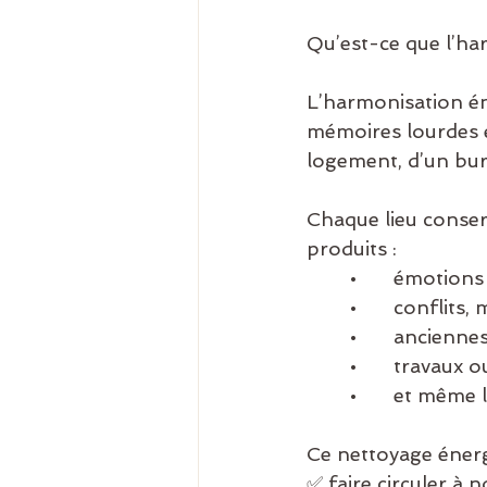
Qu’est-ce que l’ha
L’harmonisation éne
mémoires lourdes et
logement, d’un bur
Chaque lieu conser
produits :
	•	émotion
	•	conflits
	•	ancienn
	•	travau
	•	et même
Ce nettoyage énerg
✅ faire circuler à n