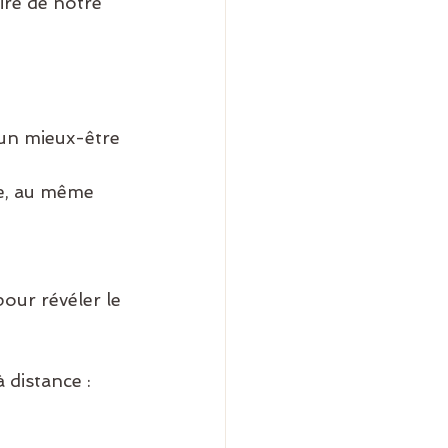
re de notre 
un mieux-être 
ce, au même 
ur révéler le 
distance : 