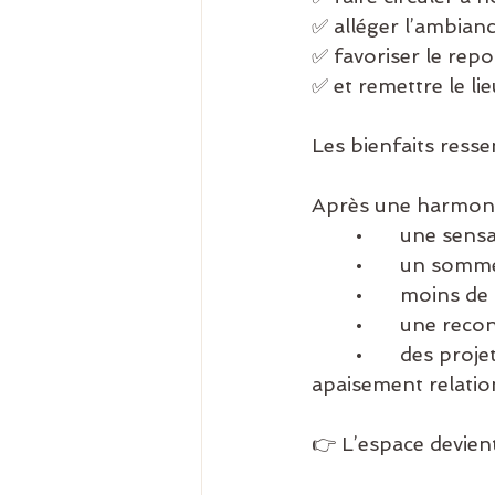
✅ alléger l’ambianc
✅ favoriser le repo
✅ et remettre le li
Les bienfaits resse
Après une harmonis
	•	une sen
	•	un somm
	•	moins d
	•	une reco
	•	des projets qui se débloquent (vente de maison, décisions importantes, 
apaisement relatio
👉 L’espace devient