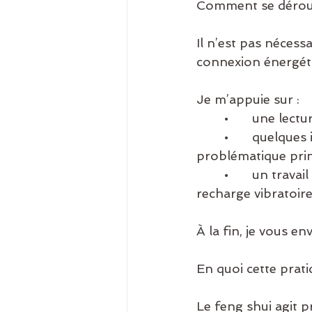
Comment se déroul
Il n’est pas nécessa
connexion énergéti
Je m’appuie sur :
	•	une lec
	•	quelques informations simples (type de lieu, nombre de pièces, 
problématique prin
	•	un travail énergétique ciblé : nettoyage, dégagement, réalignement, 
recharge vibratoire
À la fin, je vous e
En quoi cette prati
Le feng shui agit 