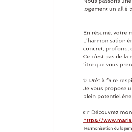
Nous passons une g
logement un allié b
En résumé, votre m
L’harmonisation én
concret, profond, 
Ce n’est pas de la
titre que vous pre
✨ Prêt à faire resp
Je vous propose u
plein potentiel éner
👉 Découvrez mon s
https://www.mari
Harmonisation du logem