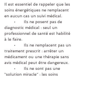
Il est essentiel de rappeler que les 
soins énergétiques ne remplacent 
en aucun cas un suivi médical.
	•	Ils ne posent pas de 
diagnostic médical : seul un 
professionnel de santé est habilité 
à le faire.
	•	Ils ne remplacent pas un 
traitement prescrit : arrêter un 
médicament ou une thérapie sans 
avis médical peut être dangereux.
	•	Ils ne sont pas une 
“solution miracle” : les soins 
énergétiques favorisent le bien-
être, mais ne guérissent pas une 
maladie à eux seuls.
En résumé, les soins énergétiques 