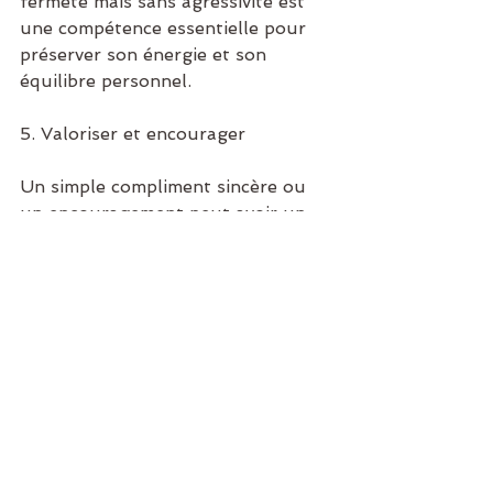
fermeté mais sans agressivité est 
une compétence essentielle pour 
préserver son énergie et son 
équilibre personnel.
5. Valoriser et encourager
Un simple compliment sincère ou 
un encouragement peut avoir un 
impact immense sur quelqu’un. 
Prendre l’habitude de souligner le 
positif chez les autres renforce 
leur confiance en eux et nourrit 
des échanges plus harmonieux.
La bienveillance, un chemin vers un 
monde meilleur
En intégrant davantage de 